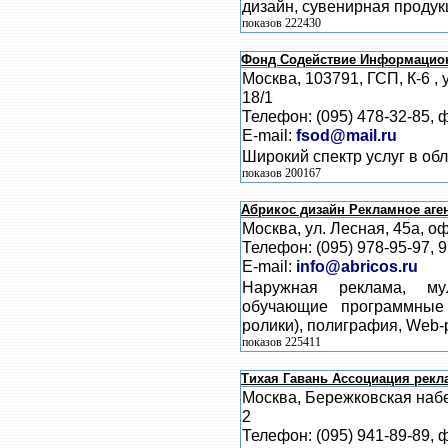
дизайн, сувенирная продук
показов 222430
Фонд Содействие Информацион
Москва, 103791, ГСП, К-6 , 
18/1
Телефон: (095) 478-32-85, 
E-mail:
fsod@mail.ru
Широкий спектр услуг в обла
показов 200167
Абрикос дизайн Рекламное аге
Москва, ул. Лесная, 45а, о
Телефон: (095) 978-95-97, 
E-mail:
info@abricos.ru
Наружная реклама, мул
обучающие программные
ролики), полиграфия, Web-
показов 225411
Тихая Гавань Ассоциация рек
Москва, Бережковская наб
2
Телефон: (095) 941-89-89, 