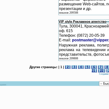
размещение Web-сайтов, п
презентации и др.
показов 209508
VIP style Рекламное агентство
Тула, 300041, Красноармейс
оф. 615
Телефон: (0872) 20-05-39
E-mail:
postmaster@vipper
Наружная реклама, полигр
реклама на телевидении и
представительств, фотосъе
показов 209808
Другие страницы: | 1 |
| 2 |
| 3 |
| 4 |
| 5 |
| 6 |
| 7 |
| 8 
21 |
| 22 |
| 
Создание
админ