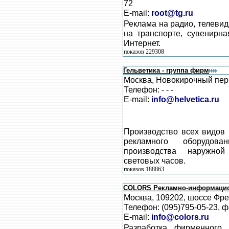
72
E-mail:
root@tg.ru
Реклама на радио, телевид
на транспорте, сувенирн
Интернет.
показов 229308
Гельветика - группа фирм
Москва, Новокирочный пер.,
Телефон: - - -
E-mail:
info@helvetica.ru
Производство всех видов 
рекламного оборудов
производства наружной
световых часов.
показов 188863
COLORS Рекламно-информацио
Москва, 109202, шоссе Фре
Телефон: (095)795-05-23, ф
E-mail:
info@colors.ru
Разработка фирменного 