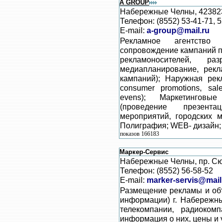
A GROUP
Набережные Челны, 423823,
Телефон: (8552) 53-41-71, 
E-mail:
a-group@mail.ru
Рекламное агентство
сопровождение кампаний 
рекламоносителей, раз
медиапланирование, рекл
кампаний); Наружная рекл
consumer promotions, sale
evens); Маркетинговые
(проведение презента
мероприятий, городских м
Полиграфия; WEB- дизайн; D
показов 166183
Маркер-Сервис
Набережные Челны, пр. Сюю
Телефон: (8552) 56-58-52
E-mail:
marker-servis@mail
Размещение рекламы и об
информации) г. Набережны
телекомпании, радиоком
информация о них, цены и