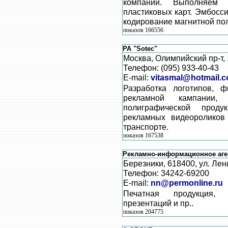
компаний. Выполняем 
пластиковых карт. Эмбосс
кодирование магнитной по
показов 166556
РА "Sotec"
Москва, Олимпийский пр-т,
Телефон: (095) 933-40-43
E-mail:
vitasmal@hotmail.
Разработка логотипов, 
рекламной кампании,
полиграфической проду
рекламных видеороликов
транспорте.
показов 167538
Рекламно-информационное аге
Березники, 618400, ул. Лен
Телефон: 34242-69200
E-mail:
nn@permonline.ru
Печатная продукция,
презентаций и пр..
показов 204775