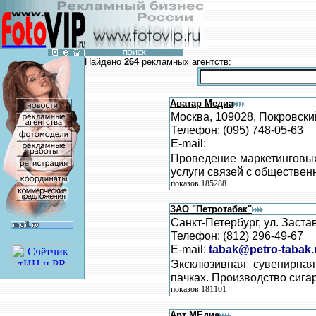
Найдено
264
рекламных агентств:
Аватар Медиа
Москва, 109028, Покровский
Телефон: (095) 748-05-63
E-mail:
Проведение маркетинговых
услуги связей с обществен
показов 185288
ЗАО "Петротабак"
Санкт-Петербург, ул. Застав
Телефон: (812) 296-49-67
E-mail:
tabak@petro-tabak.
Эксклюзивная сувенирная
пачках. Производство сигар
показов 181101
Арт МЕдиа