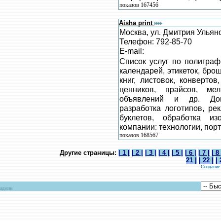
показов 167456
Aisha print
Москва, ул. Дмитрия Ульяно
Телефон: 792-85-70
E-mail:
Список услуг по полиграф
календарей, этикеток, бро
книг, листовок, конвертов
ценников, прайсов, ме
объявлений и др. Допо
разработка логотипов, ре
буклетов, обработка и
компании: технологии, пор
показов 168567
Другие страницы:
| 1 |
| 2 |
| 3 |
| 4 |
| 5 |
| 6 |
| 7 |
| 8 
21 |
| 22 |
| 
Создание
админ