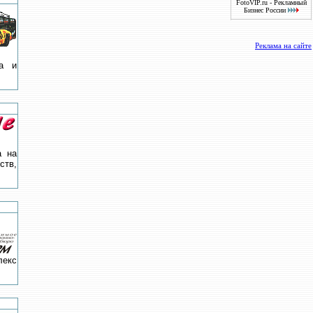
FotoVIP.ru - Рекламный
Бизнес России
Реклама на сайте
ка и
а на
ств,
лекс