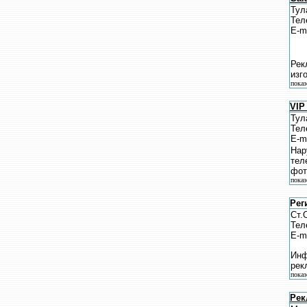
Тул
Тел
E-m
Рек
изг
показ
VIP
Тул
Тел
E-m
Нар
тел
фот
показ
Рег
Ст.
Тел
E-m
Инф
рек
показ
Рек