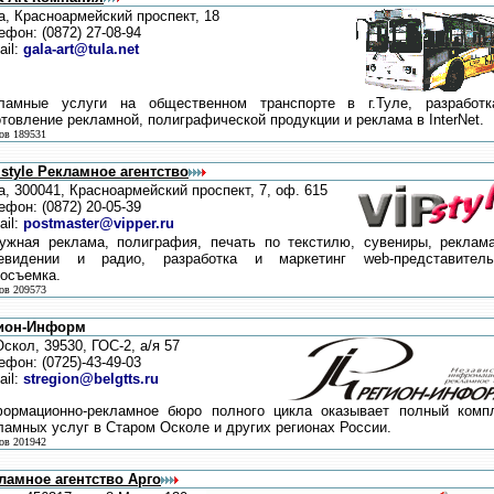
а, Красноармейский проспект, 18
ефон: (0872) 27-08-94
ail:
gala-art@tula.net
ламные услуги на общественном транспорте в г.Туле, разработ
отовление рекламной, полиграфической продукции и реклама в InterNet.
ов 189531
 style Рекламное агентство
а, 300041, Красноармейский проспект, 7, оф. 615
ефон: (0872) 20-05-39
ail:
postmaster@vipper.ru
ужная реклама, полиграфия, печать по текстилю, сувениры, реклам
евидении и радио, разработка и маркетинг web-представитель
осъемка.
ов 209573
ион-Информ
Оскол, 39530, ГОС-2, а/я 57
ефон: (0725)-43-49-03
ail:
stregion@belgtts.ru
ормационно-рекламное бюро полного цикла оказывает полный комп
ламных услуг в Старом Осколе и других регионах России.
ов 201942
ламное агентство Арго