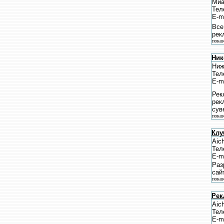
Миа
Тел
E-m
Все
рек
показ
Ник
Ниж
Тел
E-m
Рек
рек
сув
показ
Клу
Aich
Тел
E-m
Раз
сай
показ
Рек
Aich
Тел
E-m