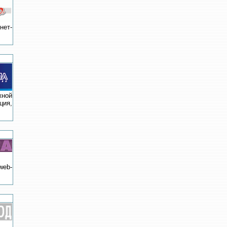
нет-
жной
ция,
web-