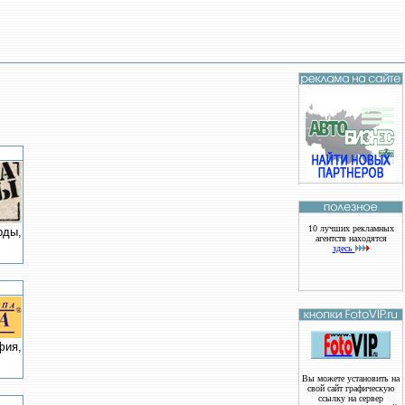
10 лучших рекламных
рды,
агентств находятся
здесь
фия,
Вы можете установить на
свой сайт графическую
ссылку на сервер