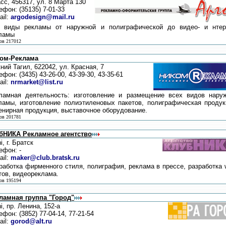
сс, 456317, ул. 8 Марта 130
ефон: (35135) 7-01-33
ail:
argodesign@mail.ru
 виды рекламы от наружной и полиграфической до видео- и нтер
ламы
ов 217012
ом-Реклама
ний Тагил, 622042, ул. Красная, 7
ефон: (3435) 43-26-00, 43-39-30, 43-35-61
ail:
nrmarket@list.ru
ламная деятельность: изготовление и размещение всех видов нару
ламы, изготовление полиэтиленовых пакетов, полиграфическая продук
енирная продукция, выставочное оборудование.
ов 201781
бНИКА Рекламное агентство
i, г. Братск
ефон: -
ail:
maker@club.bratsk.ru
работка фирменного стиля, полиграфия, реклама в прессе, разработка 
тов, видеореклама.
ов 195194
ламная группа "Город"
i, пр. Ленина, 152-а
ефон: (3852) 77-04-14, 77-21-54
ail:
gorod@alt.ru