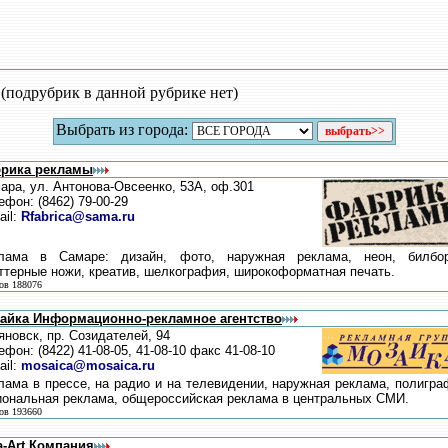
 (подрубрик в данной рубрике нет)
Выбрать из города:
рика рекламы
ара, ул. Антонова-Овсеенко, 53А, оф.301
ефон: (8462) 79-00-29
ail:
Rfabrica@sama.ru
лама в Самаре: дизайн, фото, наружная реклама, неон, билбо
ттерные ножи, креатив, шелкография, широкоформатная печать.
ов 188076
айка Информационно-рекламное агентство
яновск, пр. Созидателей, 94
ефон: (8422) 41-08-05, 41-08-10 факс 41-08-10
ail:
mosaica@mosaica.ru
лама в прессе, на радио и на телевидении, наружная реклама, полигра
иональная реклама, общероссийская реклама в центральных СМИ.
ов 193660
a-Art Компания