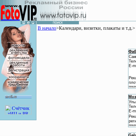
В начало
>Календари, визитки, плакаты и т.д.>
Фаб
Сам
Тел
E-m
Рек
пло
показ
Моз
Уль
Тел
E-m
Рек
рег
показ
Gal