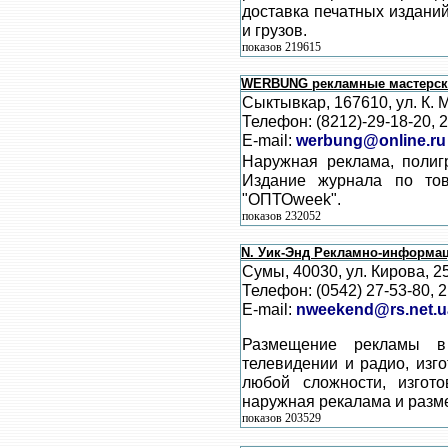
доставка печатных издани
и грузов.
показов 219615
WERBUNG рекламные мастерск
Сыктывкар, 167610, ул. К. 
Телефон: (8212)-29-18-20, 
E-mail:
werbung@online.ru
Наружная реклама, полиг
Издание журнала по то
"ОПТОweek".
показов 232052
N. Уик-Энд Рекламно-информац
Сумы, 40030, ул. Кирова, 2
Телефон: (0542) 27-53-80, 2
E-mail:
nweekend@rs.net.u
Размещение рекламы в
телевидении и радио, изг
любой сложности, изгото
наружная рекалама и разм
показов 203529