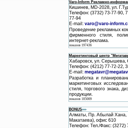
Varo-Inform Рекламно-информа
Кишинев, MD-2028, ул. Г.Ту
Телефон: (3732) 73-77-90, 7
77-94
E-mail:
varo@varo-inform.
Проведение рекламных ком
фирменного стиля, полиг
интернет-реклама.
показов 197436
Маркетинговый центр "Мегатав
Хабаровск, ул. Серышева, 
Телефон: (4212) 77-72-22, 
E-mail:
megatavr@megatavr
Разработка и планирован
маркетинговых исследован
стиля, торгового знака, д
продукции.
показов 185009
BONUS
Алматы, Пр. Абылай Хана, 
Макатаева), офис 610
Телефон: Тел./Факс: (3272)