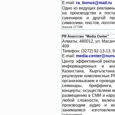
E-mail:
ra_bonus@mail.ru
Одно из ведущих рекламны
на производстве и поста
сувениров и другой пр
символики, текстов, логоти
показов 217598
PR Агентство "Media Center"
Алматы, 480012, ул. Масанч
409
Телефон: (3272) 92-13-13, 9
E-mail:
media-center@nursa
Центр эффективной рекла
информационных и ана
Казахстана, Кыргызста
реализуем комплексные P
организовываем и провод
семинары, бриффинги, 
концерты; осуществляем м
размещению в СМИ и нару
любой сложности, включ
производим аудио и ви
занимаемся изготовле
сувениров.