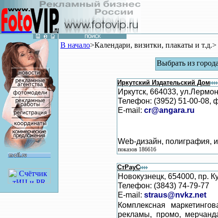
В начало
>Календари, визитки, плакаты и т.д.>
Выбрать из город
Иркутский Издательский Дом
Иркутск, 664033, ул.Лермо
Телефон: (3952) 51-00-08, 
E-mail:
cr@angara.ru
Web-дизайн, полиграфия, и
показов 186616
СтРауС
Новокузнецк, 654000, пр. К
Телефон: (3843) 74-79-77
E-mail:
straus@nvkz.net
Комплексная маркетинго
рекламы, промо, мерчандай