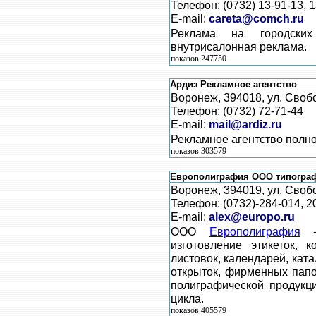
Телефон: (0732) 13-91-13, 
E-mail:
careta@comch.ru
Реклама на городских 
внутрисалонная реклама.
показов 247750
Ардиз Рекламное агентство
Воронеж, 394018, ул. Свобо
Телефон: (0732) 72-71-44
E-mail:
mail@ardiz.ru
Рекламное агентство полно
показов 303579
Европолиграфия ООО типогра
Воронеж, 394019, ул. Своб
Телефон: (0732)-284-014, 2
E-mail:
alex@europo.ru
ООО
Европолиграфия
- 
изготовление этикеток, к
листовок, календарей, кат
открыток, фирменных папо
полиграфической продукц
цикла.
показов 405579