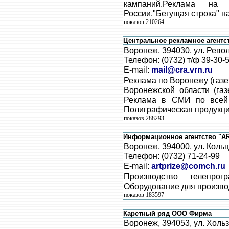
кампаний.Реклама на
России."Бегущая строка" н
показов 210264
Центральное рекламное агентс
Воронеж, 394030, ул. Револю
Телефон: (0732) т/ф 39-30-5
E-mail:
mail@cra.vrn.ru
Реклама по Воронежу (газе
Воронежской области (газ
Реклама в СМИ по всей 
Полиграфическая продукци
показов 288293
Информационное агентство "A
Воронеж, 394000, ул. Кольц
Телефон: (0732) 71-24-99
E-mail:
artprize@comch.ru
Производство телепро
Оборудование для произво
показов 183597
Каретный ряд ООО Фирма
Воронеж, 394053, ул. Хольз