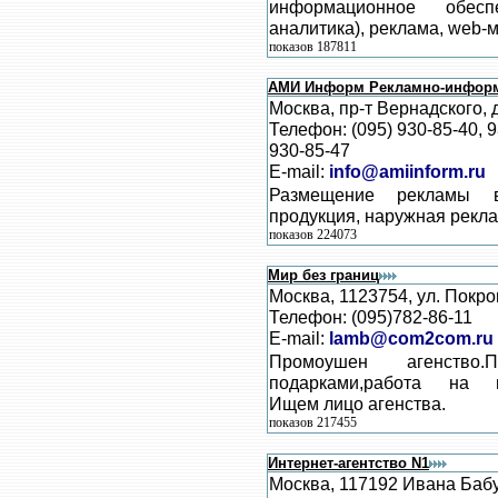
информационное обеспе
аналитика), реклама, web-м
показов 187811
АМИ Информ Рекламно-информ
Москва, пр-т Вернадского, д
Телефон: (095) 930-85-40, 
930-85-47
E-mail:
info@amiinform.ru
Размещение рекламы 
продукция, наружная рекла
показов 224073
Мир без границ
Москва, 1123754, ул. Покро
Телефон: (095)782-86-11
E-mail:
lamb@com2com.ru
Промоушен агенство.
подарками,работа на вы
Ищем лицо агенства.
показов 217455
Интернет-агентство N1
Москва, 117192 Ивана Баб