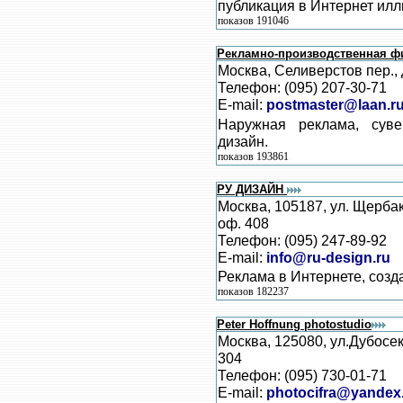
публикация в Интернет ил
показов 191046
Рекламно-производственная ф
Москва, Селиверстов пер., д.
Телефон: (095) 207-30-71
E-mail:
postmaster@laan.r
Наружная реклама, суве
дизайн.
показов 193861
РУ ДИЗАЙН
Москва, 105187, ул. Щербако
оф. 408
Телефон: (095) 247-89-92
E-mail:
info@ru-design.ru
Реклама в Интернете, созд
показов 182237
Peter Hoffnung photostudio
Москва, 125080, ул.Дубосек
304
Телефон: (095) 730-01-71
E-mail:
photocifra@yandex