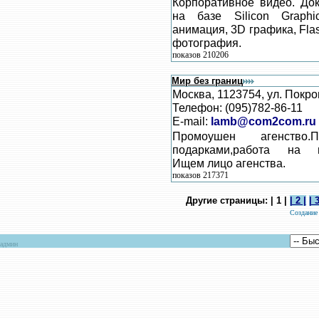
Корпоративное видео. Д
на базе Silicon Graphi
анимация, 3D графика, Fla
фотография.
показов 210206
Мир без границ
Москва, 1123754, ул. Покро
Телефон: (095)782-86-11
E-mail:
lamb@com2com.ru
Промоушен агенство.
подарками,работа на вы
Ищем лицо агенства.
показов 217371
Другие страницы: | 1 |
| 2 |
| 3
Создание
админ