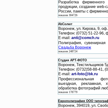
Разработка фирменного 
продукции, создание web-
России, пакеты с фирменно
показов 304726
AbСолют
Воронеж, ул. Кирова, 9, оф.
Телефон: (0732) 51-22-96, 
E-mail:
anti@comch.ru
Полиграфия, сувенирная 
Свадьба Воронеж
показов 248724
Студия АРТ-ФОТО
Воронеж, Текстильщиков 5д
Телефон: (0732)58-88-41, (
E-mail:
art-foto@bk.ru
Профессиональная фот
выездная, рекламная, х
обработка фотографий люб
показов 178779
Европолиграфия ООО типогра
Воронеж, 394019, ул. Своб