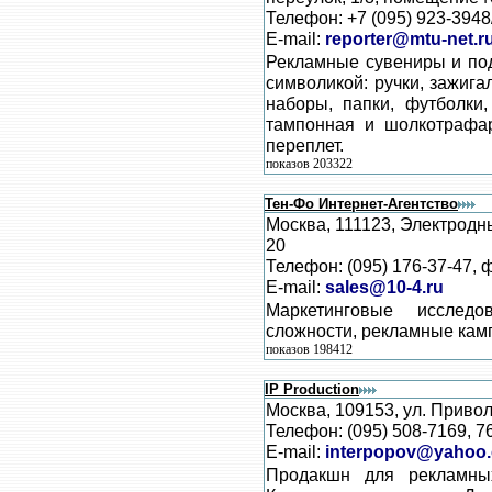
Телефон: +7 (095) 923-3948
E-mail:
reporter@mtu-net.r
Рекламные сувениры и по
символикой: ручки, зажига
наборы, папки, футболки,
тампонная и шолкотрафаре
переплет.
показов 203322
Тен-Фо Интернет-Агентство
Москва, 111123, Электродны
20
Телефон: (095) 176-37-47, 
E-mail:
sales@10-4.ru
Маркетинговые исследо
сложности, рекламные кам
показов 198412
IP Production
Москва, 109153, ул. Привол
Телефон: (095) 508-7169, 7
E-mail:
interpopov@yahoo
Продакшн для рекламных