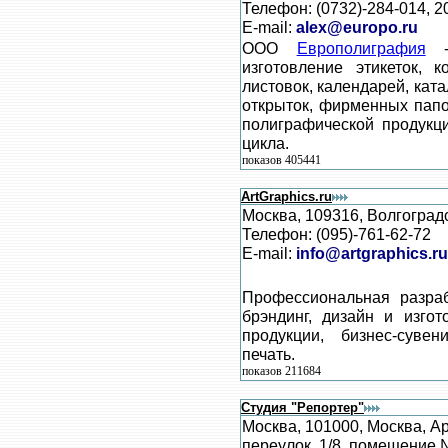
Телефон: (0732)-284-014, 2
E-mail:
alex@europo.ru
ООО
Европолиграфия
- 
изготовление этикеток, к
листовок, календарей, кат
открыток, фирменных папо
полиграфической продукц
цикла.
показов 405441
ArtGraphics.ru
Москва, 109316, Волгоградск
Телефон: (095)-761-62-72
E-mail:
info@artgraphics.ru
Профессиональная разраб
брэндинг, дизайн и изго
продукции, бизнес-суве
печать.
показов 211684
Студия "Репортер"
Москва, 101000, Москва, А
переулок, 1/8, помещение