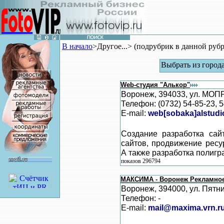
В начало
>Другое...> (подрубрик в данной рубр
Выбрать из город
Web-студия "Алькор"
Воронеж, 394033, ул. МОПРа
Телефон: (0732) 54-85-23, 
E-mail:
web[sobaka]alstudi
Создание разработка сайт
сайтов, продвижение ресур
А также разработка полигр
показов 296794
МАКСИМА - Воронеж Рекламное
Воронеж, 394000, ул. Пятни
Телефон: -
E-mail:
mail@maxima.vrn.r