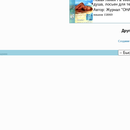
душа, лосьен для те
Автор: Журнал "ОНА
показов 158069
Друг
Создание
админ