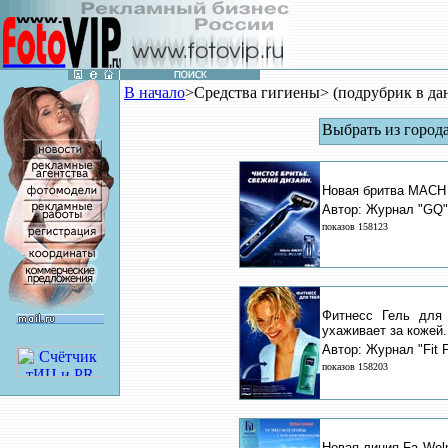
В начало
>Средства гигиены> (подрубрик в да
Выбрать из город
Новая бритва MACH 3
Автор: Журнал "GQ"
показов 158123
Фитнесс Гель для
ухаживает за кожей.
Автор: Журнал "Fit 
показов 158203
Новая линия Fa Wel