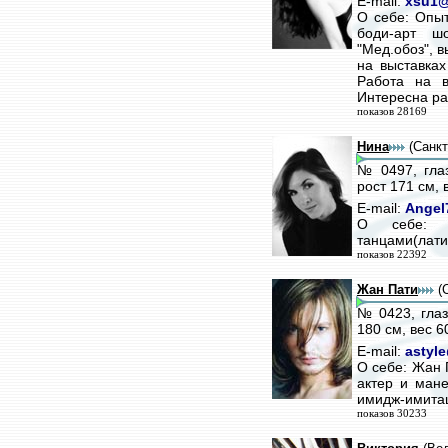
E-mail:
xsu1@
О себе: Опыт
боди-арт ш
"Мед.обоз", в
на выставка
Работа на в
Интересна ра
показов 28169
Нина
(Санкт
№ 0497, гла
рост 171 см, 
E-mail:
Angel
О себе: 
танцами(лати
показов 22392
Жан Пати
(С
№ 0423, глаз
180 см, вес 6
E-mail:
astyl
О себе: Жан 
актер и ман
имидж-имита
показов 30233