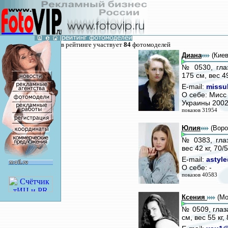
в рейтинге участвует
84
фотомоделей
Диана
(Киев
№ 0530, глаз
175 см, вес 4
E-mail:
missu
О себе: Мисс
Украины 2002
показов 31954
Юлия
(Воро
№ 0383, глаз
вес 42 кг, 70
E-mail:
astyl
О себе: -
показов 40583
Ксения
(Мо
№ 0509, глаз
см, вес 55 кг