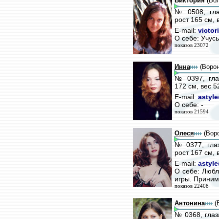
Виктория
(Вол
№ 0508, гла
рост 165 см, 
E-mail:
victor
О себе: Учусь
показов 23072
Инна
(Воро
№ 0397, гла
172 см, вес 5
E-mail:
astyl
О себе: -
показов 21594
Олеся
(Вор
№ 0377, гла
рост 167 см, 
E-mail:
astyl
О себе: Любл
игры. Приним
показов 22408
Антонина
(
№ 0368, глаз