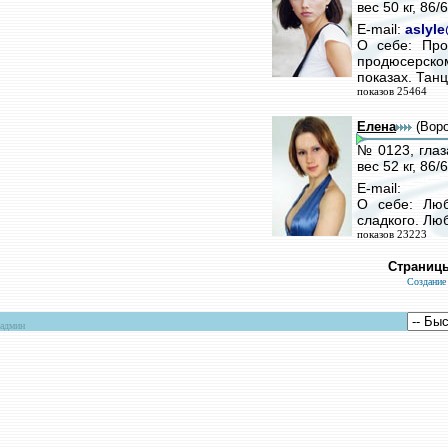
вес 50 кг, 86
E-mail:
aslyle
О себе: Про
продюсерск
показах. Тан
показов 25464
Елена
(Вор
№ 0123, глаз
вес 52 кг, 86
E-mail:
О себе: Люб
сладкого. Лю
показов 23223
Страниц
Создание
админ