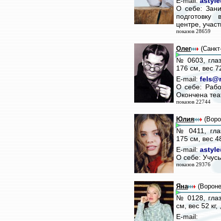
E-mail:
astyl
О себе: Зан
подготовку
центре, участ
показов 28659
Олег
(Санкт
№ 0603, глаз
176 см, вес 7
E-mail:
fels@r
О себе: Рабо
Окончена теа
показов 22744
Юлия
(Воро
№ 0411, гла
175 см, вес 4
E-mail:
astyl
О себе: Учусь
показов 29376
Яна
(Вороне
№ 0128, глаз
см, вес 52 кг
E-mail: