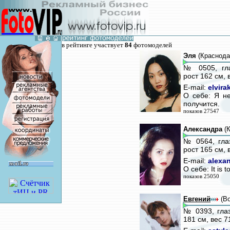
в рейтинге участвует
84
фотомоделей
Эля
(Краснода
№ 0505, гла
рост 162 см, 
E-mail:
elvira
О себе: Я н
получится.
показов 27547
Александра
(К
№ 0564, гла
рост 165 см, 
E-mail:
alexa
О себе: It is t
показов 25050
Евгений
(Во
№ 0393, глаз
181 см, вес 7