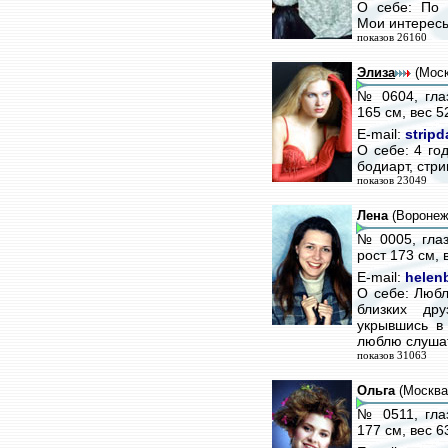
О себе: По 
Мои интересы
показов 26160
Элиза
(Моск
№ 0604, глаз
165 см, вес 5
E-mail:
strip
О себе: 4 го
бодиарт, стри
показов 23049
Лена
(Воронеж
№ 0005, глаз
рост 173 см, 
E-mail:
helen
О себе: Любл
близких др
укрывшись в
люблю слушат
показов 31063
Ольга
(Москва
№ 0511, гла
177 см, вес 6