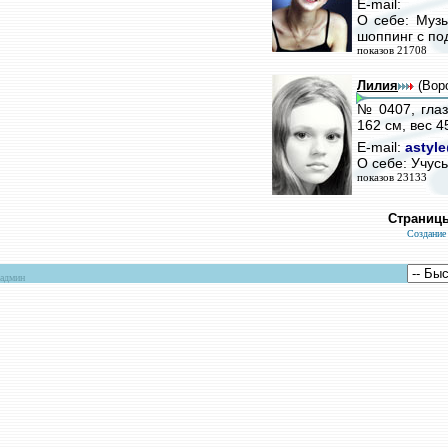
E-mail:
О себе: Муз
шоппинг с по
показов 21708
Лилия
(Вор
№ 0407, глаз
162 см, вес 4
E-mail:
astyl
О себе: Учусь
показов 23133
Страниц
Создание
админ